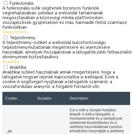
Funkcionális
A funkcionális sütik segítenek bizonyos funkciók
végrehajtásában, például a weboldal tartalmának
megosztásában a közösségi média platformokon,
visszajelzések gyűjtésében és más, harmadik féltől származó
funkciókban.
Teljesítmény
Teljesítmény
A teljesítmény-sütiket a weboldal kulcsfontosságú
teljesítménymutatóinak megértésére és elemzésére
használják, amelyek hozzájárulnak a látogatók jobb felhasználói
élményének biztosításához.
Analitika
Analitika
Analitikai sütiket használnak annak megértésére, hogy a
látogatók hogyan lépnek kapcsolatba a weblapal. Ezek a
cookie-k segítséget nyújtanak a látogatók számáról, a
visszafordulási arányról, a forgalmi forrásról stb.
Cookie
Duration
Description
Ezt a sütit a Google Analytics
telepíti. A sütit a látogatók, a
munkamenetek és a kampányok
adatainak kiszámítására és a
webhely használatának nyomon
_ga
követésére használják a webhely