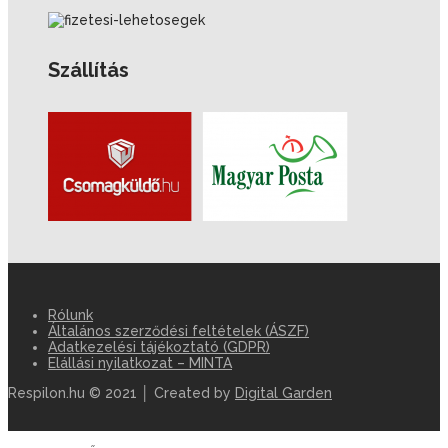
Szállítás
Rólunk
Általános szerződési feltételek (ÁSZF)
Adatkezelési tájékoztató (GDPR)
Elállási nyilatkozat – MINTA
Respilon.hu © 2021 │ Created by
Digital Garden