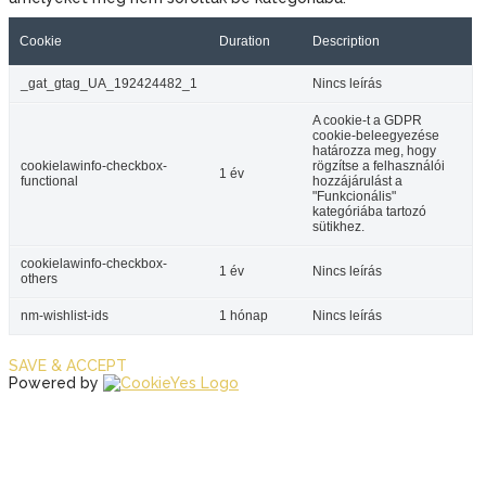
Cookie
Duration
Description
_gat_gtag_UA_192424482_1
Nincs leírás
A cookie-t a GDPR
cookie-beleegyezése
határozza meg, hogy
cookielawinfo-checkbox-
rögzítse a felhasználói
1 év
functional
hozzájárulást a
"Funkcionális"
kategóriába tartozó
sütikhez.
cookielawinfo-checkbox-
1 év
Nincs leírás
others
nm-wishlist-ids
1 hónap
Nincs leírás
SAVE & ACCEPT
Powered by