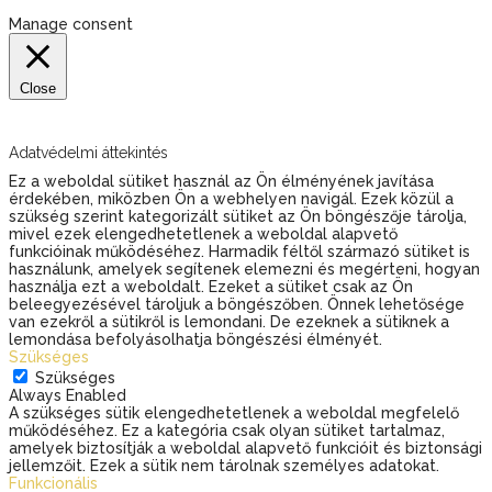
Manage consent
Close
Adatvédelmi áttekintés
Ez a weboldal sütiket használ az Ön élményének javítása
érdekében, miközben Ön a webhelyen navigál. Ezek közül a
szükség szerint kategorizált sütiket az Ön böngészője tárolja,
mivel ezek elengedhetetlenek a weboldal alapvető
funkcióinak működéséhez. Harmadik féltől származó sütiket is
használunk, amelyek segítenek elemezni és megérteni, hogyan
használja ezt a weboldalt. Ezeket a sütiket csak az Ön
beleegyezésével tároljuk a böngészőben. Önnek lehetősége
van ezekről a sütikről is lemondani. De ezeknek a sütiknek a
lemondása befolyásolhatja böngészési élményét.
Szükséges
Szükséges
Always Enabled
A szükséges sütik elengedhetetlenek a weboldal megfelelő
működéséhez. Ez a kategória csak olyan sütiket tartalmaz,
amelyek biztosítják a weboldal alapvető funkcióit és biztonsági
jellemzőit. Ezek a sütik nem tárolnak személyes adatokat.
Funkcionális