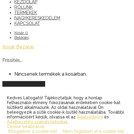
KEZDŐLAP
RÓLUNK
TERMÉKEK
NAGYKERESKEDELEM
KAPCSOLAT
Kosár
0
Belépés
Kosár
Bezárás
Frissítés...
Nincsenek termékek a kosárban.
Vásárlás folytatása
Kedves Látogató! Tájékoztatjuk, hogy a honlap
felhasználói élmény fokozásának érdekében cookie-kat
(sütiket) alkalmazunk. Az oldal használatával Ön
beleegyezik a sütik cookie-k (sütik) használatába. További
információért kérjük, olvassa el az
Adatvédelmi
és
Adatkezelési szabályzatunkat
.
Cookie beállítások
Elfogadom a cookie-kat
Nem fogadom el a cookie-kat