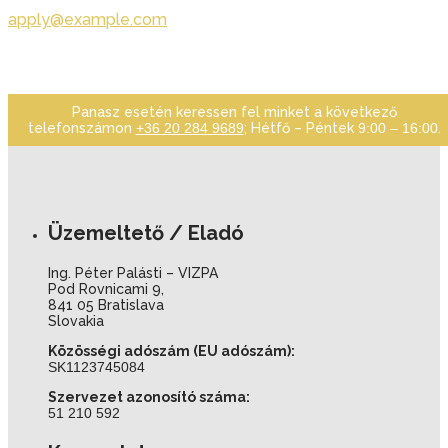
apply@example.com
Panasz esetén keressen fel minket a következő
telefonszámon
+36 20 284 9689
; Hétfő – Péntek
9:00 – 16:00
.
Üzemeltető / Eladó
Ing. Péter Palásti – VIZPA
Pod Rovnicami 9,
841 05 Bratislava
Slovakia
Közösségi adószám (EU adószám):
SK1123745084
Szervezet azonosító száma:
51 210 592