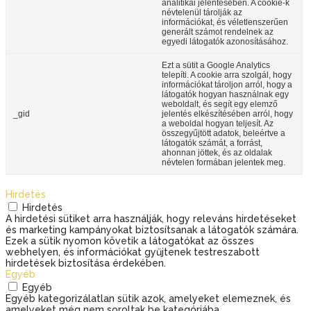
analitikai jelentésében. A cookie-k
névtelenül tárolják az
információkat, és véletlenszerűen
generált számot rendelnek az
egyedi látogatók azonosításához.
Ezt a sütit a Google Analytics
telepíti. A cookie arra szolgál, hogy
információkat tároljon arról, hogy a
látogatók hogyan használnak egy
weboldalt, és segít egy elemző
_gid
jelentés elkészítésében arról, hogy
a weboldal hogyan teljesít. Az
összegyűjtött adatok, beleértve a
látogatók számát, a forrást,
ahonnan jöttek, és az oldalak
névtelen formában jelentek meg.
Hirdetés
Hirdetés
A hirdetési sütiket arra használják, hogy releváns hirdetéseket
és marketing kampányokat biztosítsanak a látogatók számára.
Ezek a sütik nyomon követik a látogatókat az összes
webhelyen, és információkat gyűjtenek testreszabott
hirdetések biztosítása érdekében.
Egyéb
Egyéb
Egyéb kategorizálatlan sütik azok, amelyeket elemeznek, és
amelyeket még nem soroltak be kategóriába.