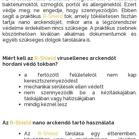
baktériumoktól, szmogtól, portól és allergénektől. Ezért
védje meg, ne engedje, hogy szennyeződjön. Ebben
segít a praktikus
R-Shield
tok, amely tökéletesen tisztán
tartja nano arckendőjét, mikor arra a légzőrendszer
védelme érdekében nincs szüksége. A praktikus zsebnek
köszönhetően kiválóan alkalmas dokumentumok és
egyéb szükséges dolgok tárolására is.
Miért kell az
R-Shield
vírusellenes arckendőt
hordani védő tokban?
a fertőzött felületekről nem kap
keresztszennyeződést
mechanikai sérülések ellen védett
nem szennyeződik be a kézitáskájában,
táskájában vagy hátizsákjában
mindig kéznél lesz
Az
R-Shield
nano arckendő tartó használata
Az
R-Shield
tárolása egy étteremben,