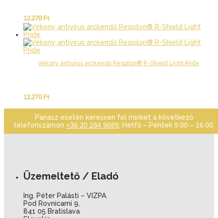
12.270
Ft
Vékony antivírus arckendő Respilon® R-Shield Light Pride
12.270
Ft
Panasz esetén keressen fel minket a következő
telefonszámon
+36 20 284 9689
; Hétfő – Péntek
9:00 – 16:00
.
Üzemeltető / Eladó
Ing. Péter Palásti – VIZPA
Pod Rovnicami 9,
841 05 Bratislava