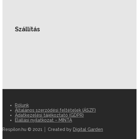
Szállítás
Rólunk
Általános szerződési feltételek (ÁSZF)
Adatkezelési tájékoztató (GDPR)
Elállási nyilatkozat – MINTA
Respilon.hu © 2021 │ Created by
Digital Garden