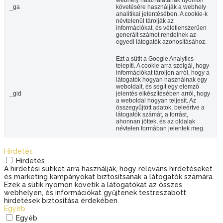
webhely használatának nyomon
_ga
követésére használják a webhely
analitikai jelentésében. A cookie-k
névtelenül tárolják az
információkat, és véletlenszerűen
generált számot rendelnek az
egyedi látogatók azonosításához.
Ezt a sütit a Google Analytics
telepíti. A cookie arra szolgál, hogy
információkat tároljon arról, hogy a
látogatók hogyan használnak egy
weboldalt, és segít egy elemző
_gid
jelentés elkészítésében arról, hogy
a weboldal hogyan teljesít. Az
összegyűjtött adatok, beleértve a
látogatók számát, a forrást,
ahonnan jöttek, és az oldalak
névtelen formában jelentek meg.
Hirdetés
Hirdetés
A hirdetési sütiket arra használják, hogy releváns hirdetéseket
és marketing kampányokat biztosítsanak a látogatók számára.
Ezek a sütik nyomon követik a látogatókat az összes
webhelyen, és információkat gyűjtenek testreszabott
hirdetések biztosítása érdekében.
Egyéb
Egyéb