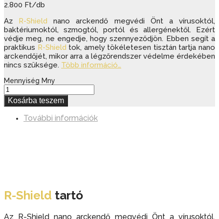
2.800 Ft/db
Az
R-Shield
nano arckendő megvédi Önt a vírusoktól,
baktériumoktól, szmogtól, portól és allergénektől. Ezért
védje meg, ne engedje, hogy szennyeződjön. Ebben segít a
praktikus
R-Shield
tok, amely tökéletesen tisztán tartja nano
arckendőjét, mikor arra a légzőrendszer védelme érdekében
nincs szüksége.
Több információ…
Mennyiség
Mny
Kosárba teszem
További információk
R-Shield
tartó
Az R-Shield nano arckendő megvédi Önt a vírusoktól,