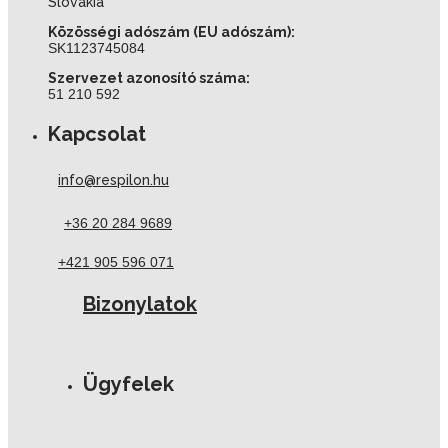
Slovakia
Közösségi adószám (EU adószám):
SK1123745084
Szervezet azonosító száma:
51 210 592
Kapcsolat
info@respilon.hu
+36 20 284 9689
+421 905 596 071
Bizonylatok
Ügyfelek