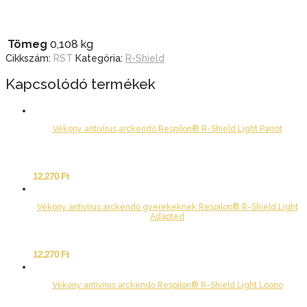
Tömeg
0,108 kg
Cikkszám:
RST
Kategória:
R-Shield
Kapcsolódó termékek
Vékony antivírus arckendő Respilon® R-Shield Light Parrot
12.270
Ft
Vékony antivírus arckendő gyerekeknek Respilon® R-Shield Light
Adapted
12.270
Ft
Vékony antivírus arckendő Respilon® R-Shield Light Loono