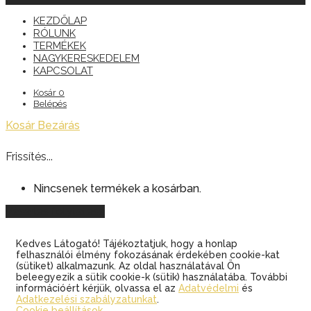
KEZDŐLAP
RÓLUNK
TERMÉKEK
NAGYKERESKEDELEM
KAPCSOLAT
Kosár
0
Belépés
Kosár
Bezárás
Frissítés...
Nincsenek termékek a kosárban.
Vásárlás folytatása
Kedves Látogató! Tájékoztatjuk, hogy a honlap
felhasználói élmény fokozásának érdekében cookie-kat
(sütiket) alkalmazunk. Az oldal használatával Ön
beleegyezik a sütik cookie-k (sütik) használatába. További
információért kérjük, olvassa el az
Adatvédelmi
és
Adatkezelési szabályzatunkat
.
Cookie beállítások