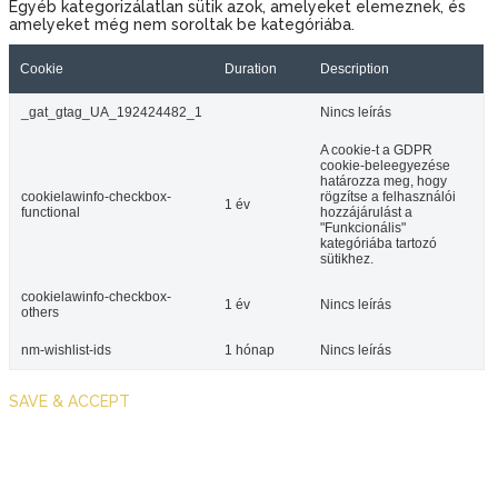
Egyéb kategorizálatlan sütik azok, amelyeket elemeznek, és
amelyeket még nem soroltak be kategóriába.
Cookie
Duration
Description
_gat_gtag_UA_192424482_1
Nincs leírás
A cookie-t a GDPR
cookie-beleegyezése
határozza meg, hogy
cookielawinfo-checkbox-
rögzítse a felhasználói
1 év
functional
hozzájárulást a
"Funkcionális"
kategóriába tartozó
sütikhez.
cookielawinfo-checkbox-
1 év
Nincs leírás
others
nm-wishlist-ids
1 hónap
Nincs leírás
SAVE & ACCEPT