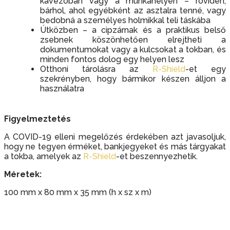
kávézóban vagy a munkahelyen – röviden,
bárhol, ahol egyébként az asztalra tenné, vagy
bedobná a személyes holmikkal teli táskába
Útközben – a cipzárnak és a praktikus belső
zsebnek köszönhetően elrejtheti a
dokumentumokat vagy a kulcsokat a tokban, és
minden fontos dolog egy helyen lesz
Otthoni tárolásra az
R-Shield
-et egy
szekrényben, hogy bármikor készen álljon a
használatra
Figyelmeztetés
A COVID-19 elleni megelőzés érdekében azt javasoljuk,
hogy ne tegyen érméket, bankjegyeket és más tárgyakat
a tokba, amelyek az
R-Shield
-et beszennyezhetik.
Méretek:
100 mm x 80 mm x 35 mm (h x sz x m)