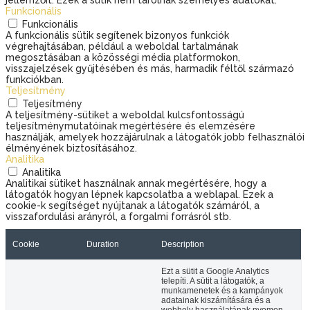
jellemzőit. Ezek a sütik nem tárolnak személyes adatokat.
Funkcionális
Funkcionális
A funkcionális sütik segítenek bizonyos funkciók
végrehajtásában, például a weboldal tartalmának
megosztásában a közösségi média platformokon,
visszajelzések gyűjtésében és más, harmadik féltől származó
funkciókban.
Teljesítmény
Teljesítmény
A teljesítmény-sütiket a weboldal kulcsfontosságú
teljesítménymutatóinak megértésére és elemzésére
használják, amelyek hozzájárulnak a látogatók jobb felhasználói
élményének biztosításához.
Analitika
Analitika
Analitikai sütiket használnak annak megértésére, hogy a
látogatók hogyan lépnek kapcsolatba a weblapal. Ezek a
cookie-k segítséget nyújtanak a látogatók számáról, a
visszafordulási arányról, a forgalmi forrásról stb.
Cookie
Duration
Description
Ezt a sütit a Google Analytics
telepíti. A sütit a látogatók, a
munkamenetek és a kampányok
adatainak kiszámítására és a